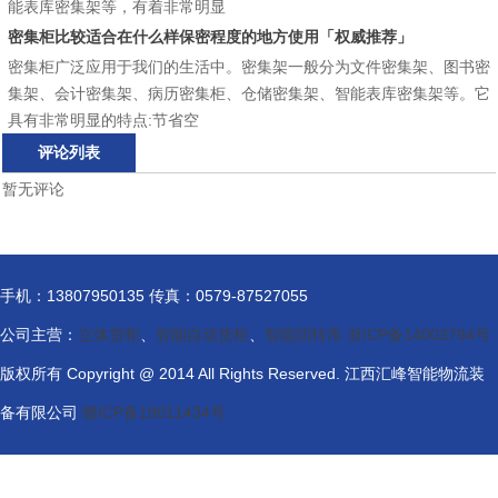
能表库密集架等，有着非常明显
密集柜比较适合在什么样保密程度的地方使用「权威推荐」
密集柜广泛应用于我们的生活中。密集架一般分为文件密集架、图书密
集架、会计密集架、病历密集柜、仓储密集架、智能表库密集架等。它
具有非常明显的特点:节省空
评论列表
暂无评论
手机：13807950135 传真：0579-87527055
公司主营：
立体货柜
、
智能自动货柜
、
智能回转库
浙ICP备14003794号
版权所有 Copyright @ 2014 All Rights Reserved. 江西汇峰智能物流装
备有限公司
赣ICP备19011434号