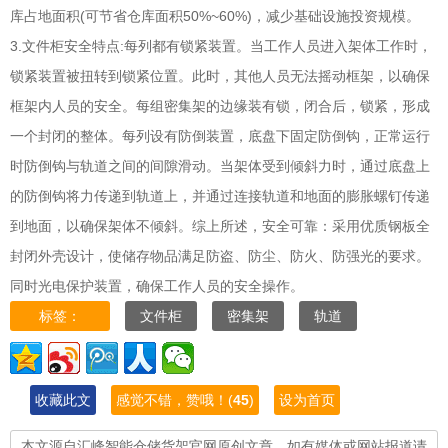
库占地面积(可节省仓库面积50%~60%)，减少基础设施投资规模。
3.文件柜安全特点:每列都有锁紧装置。当工作人员进入架体工作时，
锁紧装置被扭转到锁紧位置。此时，其他人员无法摇动框架，以确保
框架内人员的安全。每组密集架的边缘装有锁，闭合后，锁紧，形成
一个封闭的整体。每列设有防倒装置，底盘下固定防倒钩，正常运行
时防倒钩与轨道之间的间隙滑动。当架体受到倾斜力时，通过底盘上
的防倒钩将力传递到轨道上，并通过连接轨道和地面的膨胀螺钉传递
到地面，以确保架体不倾斜。综上所述，安全可靠：采用优质钢板全
封闭外壳设计，使储存物品满足防盗、防尘、防火、防强光的要求。
同时光电保护装置，确保工作人员的安全操作。
标签：
文件柜
密集架
轨道
收藏此文
感觉不错，赞哦！(
45
)
设为首页
本文源自汇峰智能仓储货架官网原创文章，如有媒体或网站报道请