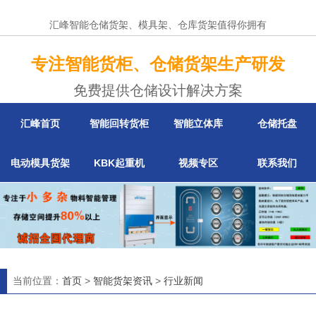
汇峰智能仓储货架、模具架、仓库货架值得你拥有
专注智能货柜、仓储货架生产研发
免费提供仓储设计解决方案
汇峰首页
智能回转货柜
智能立体库
仓储托盘
电动模具货架
KBK起重机
视频专区
联系我们
当前位置：
首页
>
智能货架资讯
>
行业新闻