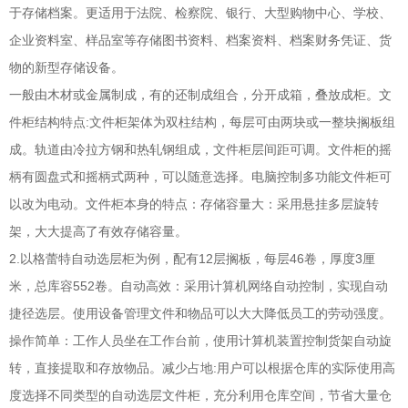
于存储档案。更适用于法院、检察院、银行、大型购物中心、学校、
企业资料室、样品室等存储图书资料、档案资料、档案财务凭证、货
物的新型存储设备。
一般由木材或金属制成，有的还制成组合，分开成箱，叠放成柜。文
件柜结构特点:文件柜架体为双柱结构，每层可由两块或一整块搁板组
成。轨道由冷拉方钢和热轧钢组成，文件柜层间距可调。文件柜的摇
柄有圆盘式和摇柄式两种，可以随意选择。电脑控制多功能文件柜可
以改为电动。文件柜本身的特点：存储容量大：采用悬挂多层旋转
架，大大提高了有效存储容量。
2.以格蕾特自动选层柜为例，配有12层搁板，每层46卷，厚度3厘
米，总库容552卷。自动高效：采用计算机网络自动控制，实现自动
捷径选层。使用设备管理文件和物品可以大大降低员工的劳动强度。
操作简单：工作人员坐在工作台前，使用计算机装置控制货架自动旋
转，直接提取和存放物品。减少占地:用户可以根据仓库的实际使用高
度选择不同类型的自动选层文件柜，充分利用仓库空间，节省大量仓